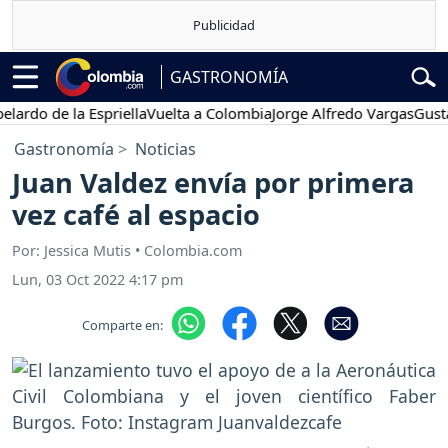
GASTRONOMÍA
do de la Espriella
Vuelta a Colombia
Jorge Alfredo Vargas
Gustavo 
Gastronomía
Noticias
Juan Valdez envía por primera
vez café al espacio
Por: Jessica Mutis • Colombia.com
Lun, 03 Oct 2022 4:17 pm
Comparte en: