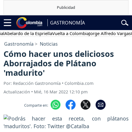
GASTRONOMÍA
elardo de la Espriella
Vuelta a Colombia
Jorge Alfredo Vargas
Gust
Gastronomía
Noticias
Cómo hacer unos deliciosos
Aborrajados de Plátano
'madurito'
Por: Redacción Gastronomía • Colombia.com
Actualización
•
Mié, 16 Mar 2022 12:10 pm
Comparte en: