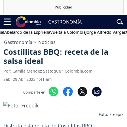
GASTRONOMÍA
belardo de la Espriella
Vuelta a Colombia
Jorge Alfredo Vargas
Gus
Gastronomía
Noticias
Costillitas BBQ: receta de la
salsa ideal
Por: Camila Mendez Sastoque • Colombia.com
Sáb, 29 Abr 2023 1:41 am
Comparte en:
Foto: Freepik
Disfruta esta receta de Costillitas BBQ