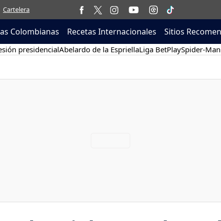
Cartelera
tas Colombianas
Recetas Internacionales
Sitios Recome
sión presidencial
Abelardo de la Espriella
Liga BetPlay
Spider-Man