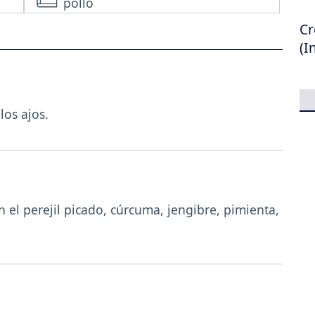
pollo
Cr
(I
los ajos.
n el perejil picado, cúrcuma, jengibre, pimienta,