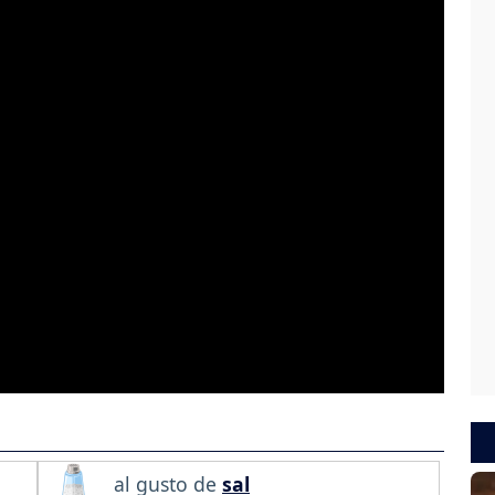
al gusto de
sal