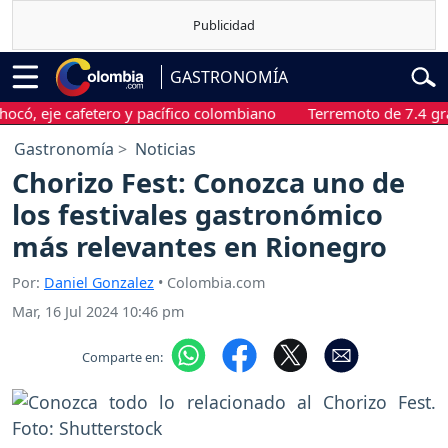
GASTRONOMÍA
eje cafetero y pacífico colombiano
Terremoto de 7.4 grados s
Gastronomía
Noticias
Chorizo Fest: Conozca uno de
los festivales gastronómico
más relevantes en Rionegro
Por:
Daniel Gonzalez
• Colombia.com
Mar, 16 Jul 2024 10:46 pm
Comparte en: