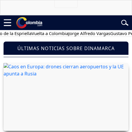
 Espriella
Vuelta a Colombia
Jorge Alfredo Vargas
Gustavo Petro
ÚLTIMAS NOTICIAS SOBRE DINAMARCA