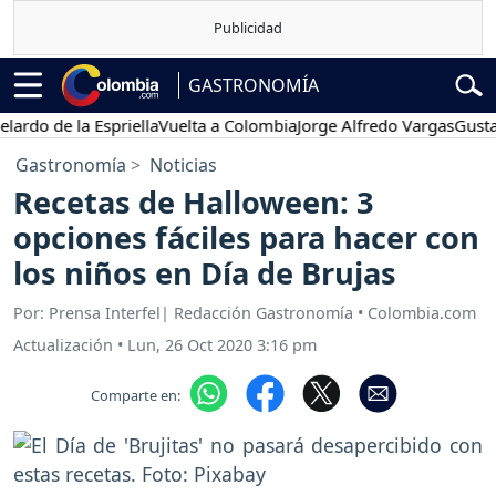
GASTRONOMÍA
do de la Espriella
Vuelta a Colombia
Jorge Alfredo Vargas
Gustavo 
Gastronomía
Noticias
Recetas de Halloween: 3
opciones fáciles para hacer con
los niños en Día de Brujas
Por: Prensa Interfel| Redacción Gastronomía • Colombia.com
Actualización
•
Lun, 26 Oct 2020 3:16 pm
Comparte en: