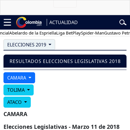
ACTUALIDAD
ial
Abelardo de la Espriella
Liga BetPlay
Spider-Man
Gustavo Petro
ELECCIONES 2019
RESULTADOS ELECCIONES LEGISLATIVAS 2018
CAMARA
TOLIMA
ATACO
CAMARA
Elecciones Legislativas - Marzo 11 de 2018