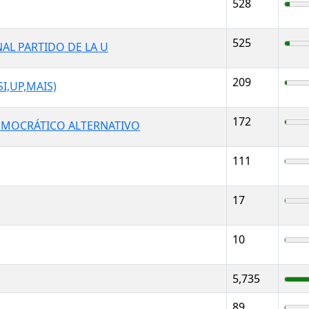
528
525
AL PARTIDO DE LA U
209
I,UP,MAIS)
172
EMOCRÁTICO ALTERNATIVO
111
17
10
5,735
89