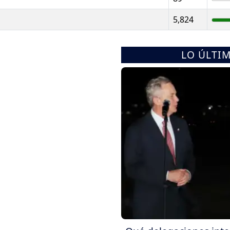
5,824
LO ÚLTI