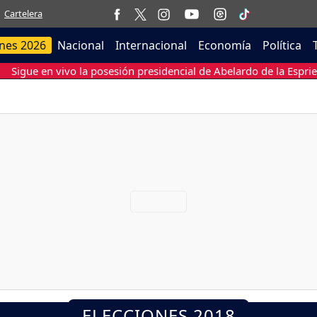
Cartelera
ones 2026
Nacional
Internacional
Economía
Política
Sigue en vivo la posesión presidencial de Abelardo de la Esprie
ELECCIONES 2018