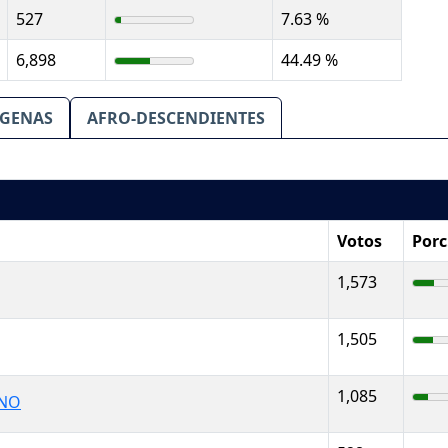
527
7.63 %
6,898
44.49 %
IGENAS
AFRO-DESCENDIENTES
Votos
Porc
1,573
1,505
1,085
ANO