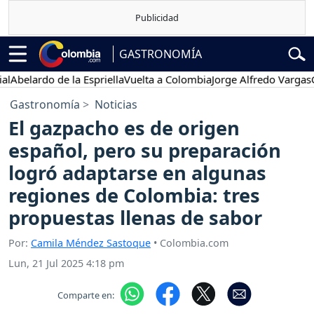
GASTRONOMÍA
elardo de la Espriella
Vuelta a Colombia
Jorge Alfredo Vargas
Gusta
Gastronomía
Noticias
El gazpacho es de origen
español, pero su preparación
logró adaptarse en algunas
regiones de Colombia: tres
propuestas llenas de sabor
Por:
Camila Méndez Sastoque
• Colombia.com
Lun, 21 Jul 2025 4:18 pm
Comparte en: