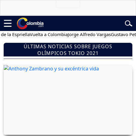
Espriella
Vuelta a Colombia
Jorge Alfredo Vargas
Gustavo Petro
P
ÚLTIMAS NOTICIAS SOBRE JUEGOS
OLÍMPICOS TOKIO 2021