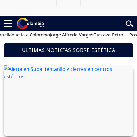
Vuelta a Colombia
Jorge Alfredo Vargas
Gustavo Petro
Posesión 
ÚLTIMAS NOTICIAS SOBRE ESTÉTICA