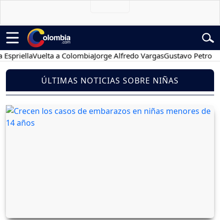
lla
Vuelta a Colombia
Jorge Alfredo Vargas
Gustavo Petro
Posesi
ÚLTIMAS NOTICIAS SOBRE NIÑAS