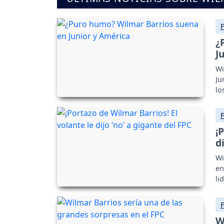
¿
J
Wi
Ju
lo
¡
d
Wi
en
li
W