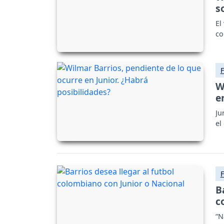
s
El
co
W
e
Ju
el
B
c
“N