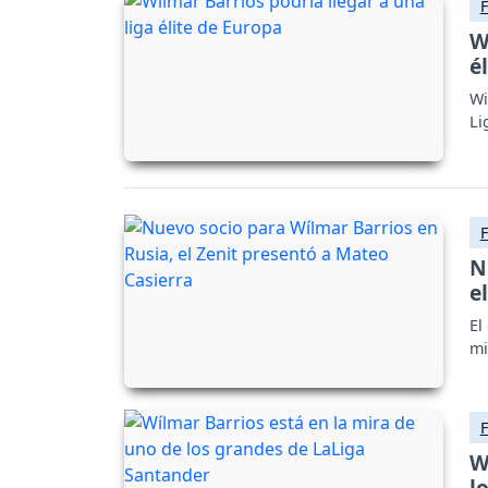
W
é
Wi
Li
N
e
El
mi
W
l