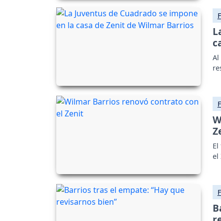
L
c
Al
re
W
Z
El
el
B
r