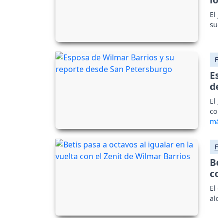
El
su
E
d
El
co
B
c
El
al