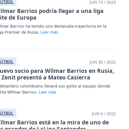
FÚTBOL
JUN 15 / 2023
ilmar Barrios podría llegar a una liga
lite de Europa
lmar Barrios ha tenido una destacada trayectoria en la
ga Premier de Rusia.
FÚTBOL
JUN 30 / 2022
uevo socio para Wílmar Barrios en Rusia,
l Zenit presentó a Mateo Casierra
 delantero colombiano llevará sus goles al equipo donde
lita Wílmar Barrios.
FÚTBOL
JUN 6 / 2022
ílmar Barrios está en la mira de uno de
os grandes de LaLiga Santander