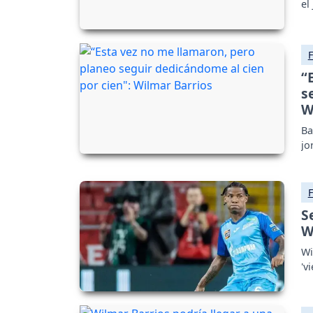
el
“
s
W
Ba
jo
S
W
Wi
'v