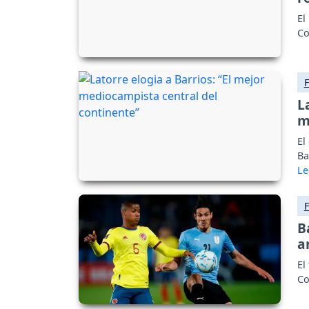
El
Co
L
m
El
Ba
B
a
El
Co